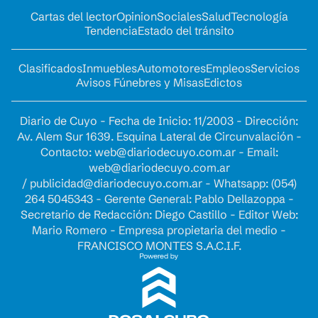
Cartas del lector
Opinion
Sociales
Salud
Tecnología
Tendencia
Estado del tránsito
Clasificados
Inmuebles
Automotores
Empleos
Servicios
Avisos Fúnebres y Misas
Edictos
Diario de Cuyo - Fecha de Inicio: 11/2003 - Dirección:
Av. Alem Sur 1639. Esquina Lateral de Circunvalación -
Contacto:
web@diariodecuyo.com.ar
- Email:
web@diariodecuyo.com.ar
/
publicidad@diariodecuyo.com.ar
-
Whatsapp: (054)
264 5045343 - Gerente General: Pablo Dellazoppa -
Secretario de Redacción: Diego Castillo - Editor Web:
Mario Romero - Empresa propietaria del medio -
FRANCISCO MONTES S.A.C.I.F.