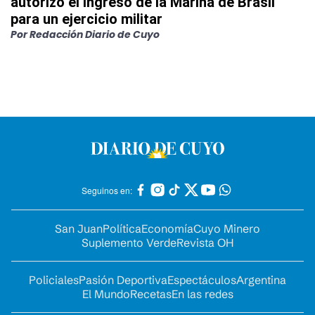
autorizó el ingreso de la Marina de Brasil
para un ejercicio militar
Por
Redacción Diario de Cuyo
Seguinos en:
San Juan
Política
Economía
Cuyo Minero
Suplemento Verde
Revista OH
Policiales
Pasión Deportiva
Espectáculos
Argentina
El Mundo
Recetas
En las redes