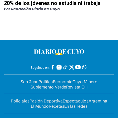
20% de los jóvenes no estudia ni trabaja
Por
Redacción Diario de Cuyo
Seguinos en:
San Juan
Política
Economía
Cuyo Minero
Suplemento Verde
Revista OH
Policiales
Pasión Deportiva
Espectáculos
Argentina
El Mundo
Recetas
En las redes