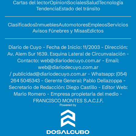
Cartas del lector
Opinion
Sociales
Salud
Tecnología
Tendencia
Estado del tránsito
Clasificados
Inmuebles
Automotores
Empleos
Servicios
Avisos Fúnebres y Misas
Edictos
Diario de Cuyo - Fecha de Inicio: 11/2003 - Dirección:
Av. Alem Sur 1639. Esquina Lateral de Circunvalación -
Contacto:
web@diariodecuyo.com.ar
- Email:
web@diariodecuyo.com.ar
/
publicidad@diariodecuyo.com.ar
-
Whatsapp: (054)
264 5045343 - Gerente General: Pablo Dellazoppa -
Secretario de Redacción: Diego Castillo - Editor Web:
Mario Romero - Empresa propietaria del medio -
FRANCISCO MONTES S.A.C.I.F.