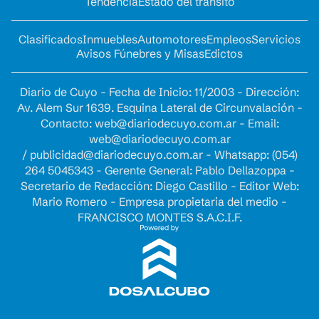
Tendencia
Estado del tránsito
Clasificados
Inmuebles
Automotores
Empleos
Servicios
Avisos Fúnebres y Misas
Edictos
Diario de Cuyo - Fecha de Inicio: 11/2003 - Dirección:
Av. Alem Sur 1639. Esquina Lateral de Circunvalación -
Contacto:
web@diariodecuyo.com.ar
- Email:
web@diariodecuyo.com.ar
/
publicidad@diariodecuyo.com.ar
-
Whatsapp: (054)
264 5045343 - Gerente General: Pablo Dellazoppa -
Secretario de Redacción: Diego Castillo - Editor Web:
Mario Romero - Empresa propietaria del medio -
FRANCISCO MONTES S.A.C.I.F.