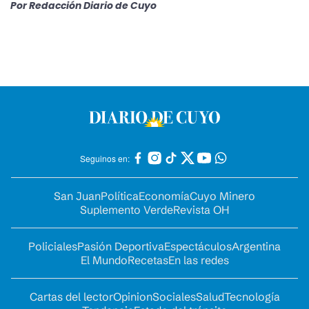
Por
Redacción Diario de Cuyo
Seguinos en:
San Juan
Política
Economía
Cuyo Minero
Suplemento Verde
Revista OH
Policiales
Pasión Deportiva
Espectáculos
Argentina
El Mundo
Recetas
En las redes
Cartas del lector
Opinion
Sociales
Salud
Tecnología