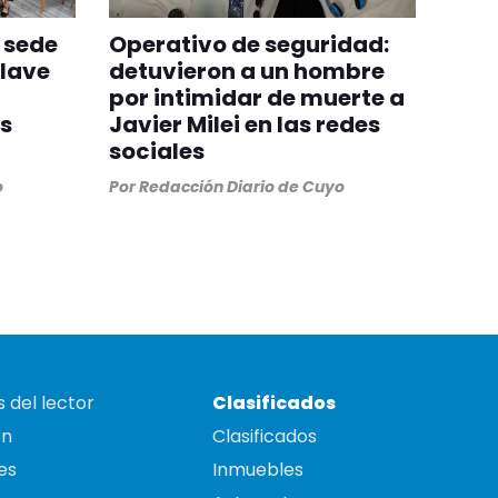
a sede
Operativo de seguridad:
clave
detuvieron a un hombre
por intimidar de muerte a
ís
Javier Milei en las redes
sociales
o
Por
Redacción Diario de Cuyo
 del lector
Clasificados
on
Clasificados
es
Inmuebles