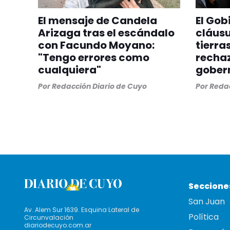
El mensaje de Candela
El Gob
Arizaga tras el escándalo
cláusu
con Facundo Moyano:
tierras
"Tengo errores como
rechaz
cualquiera"
gober
Por
Redacción Diario de Cuyo
Por
Redac
Seccione
San Juan
Av. Alem Sur 1639. Esquina Lateral de
Política
Circunvalación
diariodecuyo.com.ar