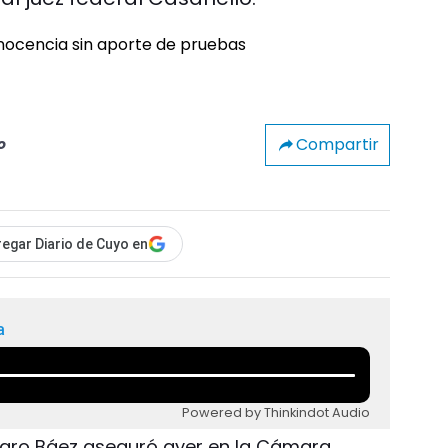
Compartir
o
egar Diario de Cuyo en
a
Powered by Thinkindot Audio
ázaro Báez aseguró ayer en la Cámara