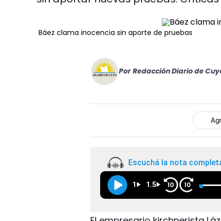
Báez clama inocencia sin aporte de pruebas
Por
Redacción Diario de Cuy
Agr
Escuchá la nota complet
1
1.5
10
10
El empresario kirchnerista L