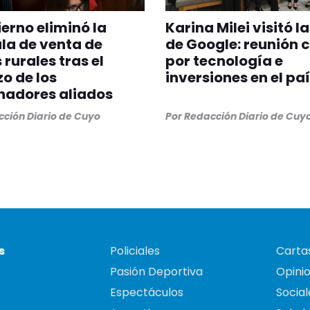
ierno eliminó la
Karina Milei visitó l
la de venta de
de Google: reunión 
 rurales tras el
por tecnología e
o de los
inversiones en el pa
nadores aliados
ción Diario de Cuyo
Por
Redacción Diario de Cuy
s
Policiales
Cartas
Pasión Deportiva
Opini
Espectáculos
Social