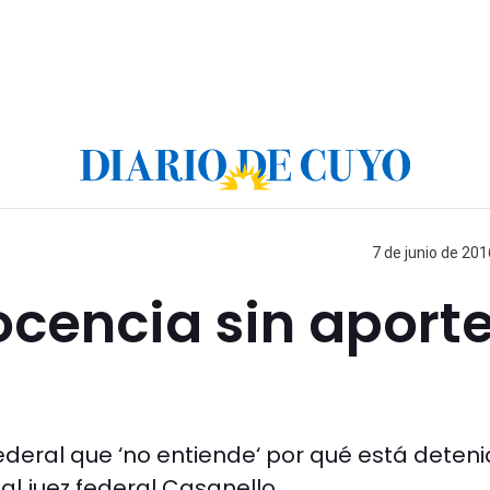
7 de junio de 201
cencia sin aport
deral que ‘no entiende‘ por qué está deteni
al juez federal Casanello.