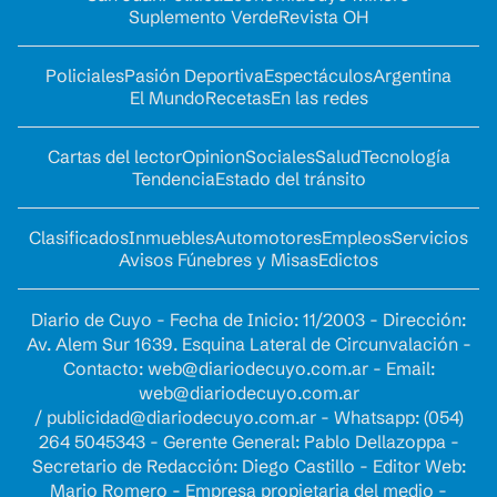
Suplemento Verde
Revista OH
Policiales
Pasión Deportiva
Espectáculos
Argentina
El Mundo
Recetas
En las redes
Cartas del lector
Opinion
Sociales
Salud
Tecnología
Tendencia
Estado del tránsito
Clasificados
Inmuebles
Automotores
Empleos
Servicios
Avisos Fúnebres y Misas
Edictos
Diario de Cuyo - Fecha de Inicio: 11/2003 - Dirección:
Av. Alem Sur 1639. Esquina Lateral de Circunvalación -
Contacto:
web@diariodecuyo.com.ar
- Email:
web@diariodecuyo.com.ar
/
publicidad@diariodecuyo.com.ar
-
Whatsapp: (054)
264 5045343 - Gerente General: Pablo Dellazoppa -
Secretario de Redacción: Diego Castillo - Editor Web:
Mario Romero - Empresa propietaria del medio -