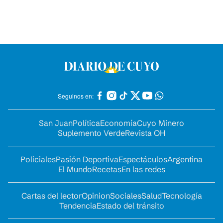
Seguinos en:
San Juan
Política
Economía
Cuyo Minero
Suplemento Verde
Revista OH
Policiales
Pasión Deportiva
Espectáculos
Argentina
El Mundo
Recetas
En las redes
Cartas del lector
Opinion
Sociales
Salud
Tecnología
Tendencia
Estado del tránsito