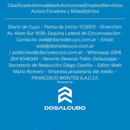
Clasificados
Inmuebles
Automotores
Empleos
Servicios
Avisos Fúnebres y Misas
Edictos
Diario de Cuyo - Fecha de Inicio: 11/2003 - Dirección:
Av. Alem Sur 1639. Esquina Lateral de Circunvalación -
Contacto:
web@diariodecuyo.com.ar
- Email:
web@diariodecuyo.com.ar
/
publicidad@diariodecuyo.com.ar
-
Whatsapp: (054)
264 5045343 - Gerente General: Pablo Dellazoppa -
Secretario de Redacción: Diego Castillo - Editor Web:
Mario Romero - Empresa propietaria del medio -
FRANCISCO MONTES S.A.C.I.F.