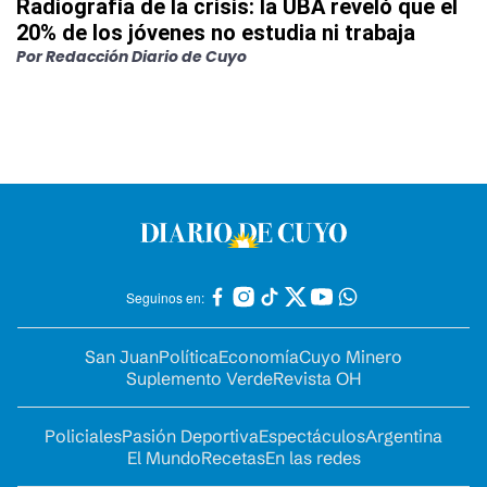
Radiografía de la crisis: la UBA reveló que el
20% de los jóvenes no estudia ni trabaja
Por
Redacción Diario de Cuyo
Seguinos en:
San Juan
Política
Economía
Cuyo Minero
Suplemento Verde
Revista OH
Policiales
Pasión Deportiva
Espectáculos
Argentina
El Mundo
Recetas
En las redes