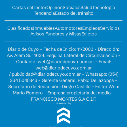
Cartas del lector
Opinion
Sociales
Salud
Tecnología
Tendencia
Estado del tránsito
Clasificados
Inmuebles
Automotores
Empleos
Servicios
Avisos Fúnebres y Misas
Edictos
Diario de Cuyo - Fecha de Inicio: 11/2003 - Dirección:
Av. Alem Sur 1639. Esquina Lateral de Circunvalación -
Contacto:
web@diariodecuyo.com.ar
- Email:
web@diariodecuyo.com.ar
/
publicidad@diariodecuyo.com.ar
-
Whatsapp: (054)
264 5045343 - Gerente General: Pablo Dellazoppa -
Secretario de Redacción: Diego Castillo - Editor Web:
Mario Romero - Empresa propietaria del medio -
FRANCISCO MONTES S.A.C.I.F.