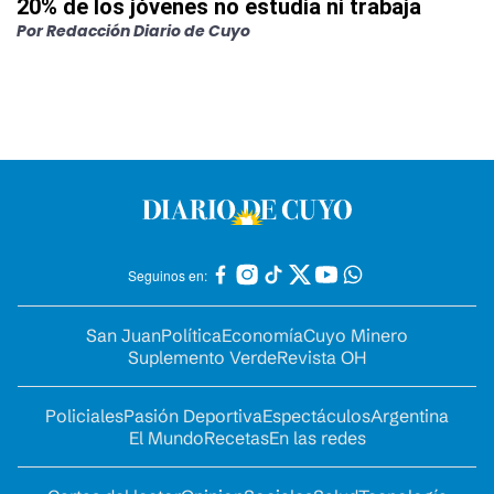
20% de los jóvenes no estudia ni trabaja
Por
Redacción Diario de Cuyo
Seguinos en:
San Juan
Política
Economía
Cuyo Minero
Suplemento Verde
Revista OH
Policiales
Pasión Deportiva
Espectáculos
Argentina
El Mundo
Recetas
En las redes