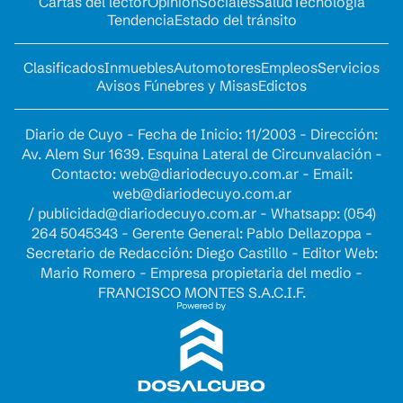
Cartas del lector
Opinion
Sociales
Salud
Tecnología
Tendencia
Estado del tránsito
Clasificados
Inmuebles
Automotores
Empleos
Servicios
Avisos Fúnebres y Misas
Edictos
Diario de Cuyo - Fecha de Inicio: 11/2003 - Dirección:
Av. Alem Sur 1639. Esquina Lateral de Circunvalación -
Contacto:
web@diariodecuyo.com.ar
- Email:
web@diariodecuyo.com.ar
/
publicidad@diariodecuyo.com.ar
-
Whatsapp: (054)
264 5045343 - Gerente General: Pablo Dellazoppa -
Secretario de Redacción: Diego Castillo - Editor Web:
Mario Romero - Empresa propietaria del medio -
FRANCISCO MONTES S.A.C.I.F.