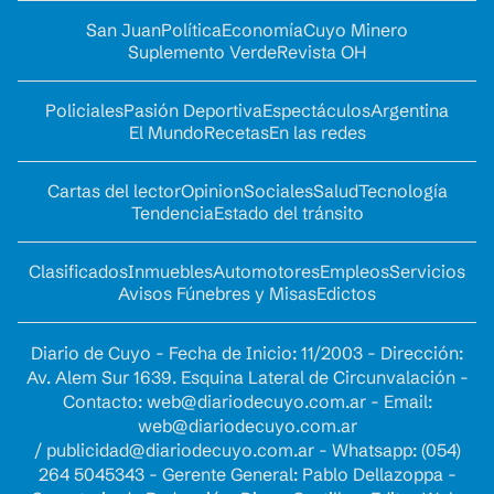
San Juan
Política
Economía
Cuyo Minero
Suplemento Verde
Revista OH
Policiales
Pasión Deportiva
Espectáculos
Argentina
El Mundo
Recetas
En las redes
Cartas del lector
Opinion
Sociales
Salud
Tecnología
Tendencia
Estado del tránsito
Clasificados
Inmuebles
Automotores
Empleos
Servicios
Avisos Fúnebres y Misas
Edictos
Diario de Cuyo - Fecha de Inicio: 11/2003 - Dirección:
Av. Alem Sur 1639. Esquina Lateral de Circunvalación -
Contacto:
web@diariodecuyo.com.ar
- Email:
web@diariodecuyo.com.ar
/
publicidad@diariodecuyo.com.ar
-
Whatsapp: (054)
264 5045343 - Gerente General: Pablo Dellazoppa -