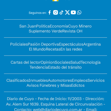
Seguinos en:
San Juan
Política
Economía
Cuyo Minero
Suplemento Verde
Revista OH
Policiales
Pasión Deportiva
Espectáculos
Argentina
El Mundo
Recetas
En las redes
Cartas del lector
Opinion
Sociales
Salud
Tecnología
Tendencia
Estado del tránsito
Clasificados
Inmuebles
Automotores
Empleos
Servicios
Avisos Fúnebres y Misas
Edictos
Diario de Cuyo - Fecha de Inicio: 11/2003 - Dirección:
Av. Alem Sur 1639. Esquina Lateral de Circunvalación -
Contacto:
web@diariodecuyo.com.ar
- Email: