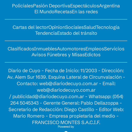
Policiales
Pasión Deportiva
Espectáculos
Argentina
El Mundo
Recetas
En las redes
Cartas del lector
Opinion
Sociales
Salud
Tecnología
Tendencia
Estado del tránsito
Clasificados
Inmuebles
Automotores
Empleos
Servicios
Avisos Fúnebres y Misas
Edictos
Diario de Cuyo - Fecha de Inicio: 11/2003 - Dirección:
Av. Alem Sur 1639. Esquina Lateral de Circunvalación -
Contacto:
web@diariodecuyo.com.ar
- Email:
web@diariodecuyo.com.ar
/
publicidad@diariodecuyo.com.ar
-
Whatsapp: (054)
264 5045343 - Gerente General: Pablo Dellazoppa -
Secretario de Redacción: Diego Castillo - Editor Web:
Mario Romero - Empresa propietaria del medio -
FRANCISCO MONTES S.A.C.I.F.