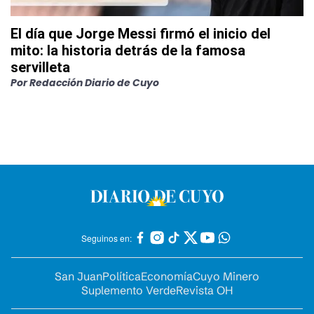
El día que Jorge Messi firmó el inicio del
mito: la historia detrás de la famosa
servilleta
Por
Redacción Diario de Cuyo
Seguinos en:
San Juan
Política
Economía
Cuyo Minero
Suplemento Verde
Revista OH