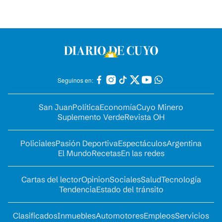
Seguinos en:
San Juan
Política
Economía
Cuyo Minero
Suplemento Verde
Revista OH
Policiales
Pasión Deportiva
Espectáculos
Argentina
El Mundo
Recetas
En las redes
Cartas del lector
Opinion
Sociales
Salud
Tecnología
Tendencia
Estado del tránsito
Clasificados
Inmuebles
Automotores
Empleos
Servicios