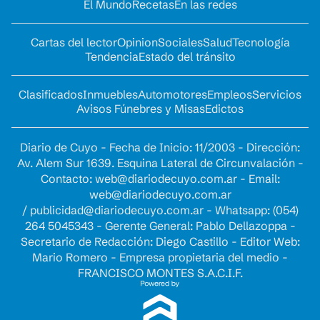
El Mundo
Recetas
En las redes
Cartas del lector
Opinion
Sociales
Salud
Tecnología
Tendencia
Estado del tránsito
Clasificados
Inmuebles
Automotores
Empleos
Servicios
Avisos Fúnebres y Misas
Edictos
Diario de Cuyo - Fecha de Inicio: 11/2003 - Dirección:
Av. Alem Sur 1639. Esquina Lateral de Circunvalación -
Contacto:
web@diariodecuyo.com.ar
- Email:
web@diariodecuyo.com.ar
/
publicidad@diariodecuyo.com.ar
-
Whatsapp: (054)
264 5045343 - Gerente General: Pablo Dellazoppa -
Secretario de Redacción: Diego Castillo - Editor Web:
Mario Romero - Empresa propietaria del medio -
FRANCISCO MONTES S.A.C.I.F.