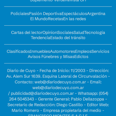
Policiales
Pasión Deportiva
Espectáculos
Argentina
El Mundo
Recetas
En las redes
Cartas del lector
Opinion
Sociales
Salud
Tecnología
Tendencia
Estado del tránsito
Clasificados
Inmuebles
Automotores
Empleos
Servicios
Avisos Fúnebres y Misas
Edictos
Diario de Cuyo - Fecha de Inicio: 11/2003 - Dirección:
Av. Alem Sur 1639. Esquina Lateral de Circunvalación -
Contacto:
web@diariodecuyo.com.ar
- Email:
web@diariodecuyo.com.ar
/
publicidad@diariodecuyo.com.ar
-
Whatsapp: (054)
264 5045343 - Gerente General: Pablo Dellazoppa -
Secretario de Redacción: Diego Castillo - Editor Web:
Mario Romero - Empresa propietaria del medio -