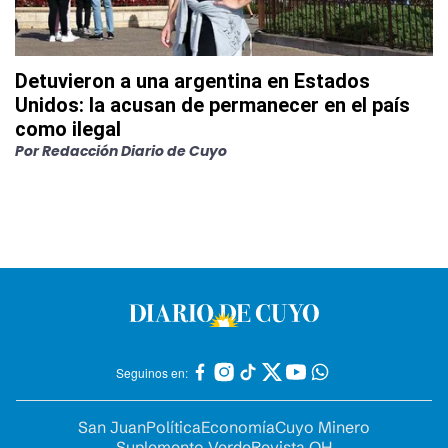
Detuvieron a una argentina en Estados
Unidos: la acusan de permanecer en el país
como ilegal
Por
Redacción Diario de Cuyo
Seguinos en:
San Juan
Política
Economía
Cuyo Minero
Suplemento Verde
Revista OH