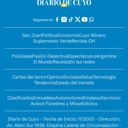
Seguinos en:
San Juan
Política
Economía
Cuyo Minero
Suplemento Verde
Revista OH
Policiales
Pasión Deportiva
Espectáculos
Argentina
El Mundo
Recetas
En las redes
Cartas del lector
Opinion
Sociales
Salud
Tecnología
Tendencia
Estado del tránsito
Clasificados
Inmuebles
Automotores
Empleos
Servicios
Avisos Fúnebres y Misas
Edictos
Diario de Cuyo - Fecha de Inicio: 11/2003 - Dirección:
Av. Alem Sur 1639. Esquina Lateral de Circunvalación -