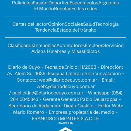
Policiales
Pasión Deportiva
Espectáculos
Argentina
El Mundo
Recetas
En las redes
Cartas del lector
Opinion
Sociales
Salud
Tecnología
Tendencia
Estado del tránsito
Clasificados
Inmuebles
Automotores
Empleos
Servicios
Avisos Fúnebres y Misas
Edictos
Diario de Cuyo - Fecha de Inicio: 11/2003 - Dirección:
Av. Alem Sur 1639. Esquina Lateral de Circunvalación -
Contacto:
web@diariodecuyo.com.ar
- Email:
web@diariodecuyo.com.ar
/
publicidad@diariodecuyo.com.ar
-
Whatsapp: (054)
264 5045343 - Gerente General: Pablo Dellazoppa -
Secretario de Redacción: Diego Castillo - Editor Web:
Mario Romero - Empresa propietaria del medio -
FRANCISCO MONTES S.A.C.I.F.