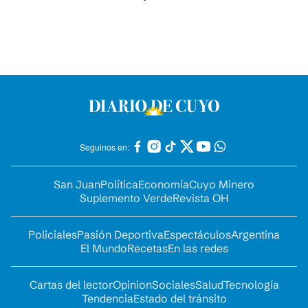
Seguinos en:
San Juan
Política
Economía
Cuyo Minero
Suplemento Verde
Revista OH
Policiales
Pasión Deportiva
Espectáculos
Argentina
El Mundo
Recetas
En las redes
Cartas del lector
Opinion
Sociales
Salud
Tecnología
Tendencia
Estado del tránsito