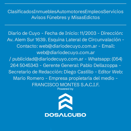
Clasificados
Inmuebles
Automotores
Empleos
Servicios
Avisos Fúnebres y Misas
Edictos
Diario de Cuyo - Fecha de Inicio: 11/2003 - Dirección:
Av. Alem Sur 1639. Esquina Lateral de Circunvalación -
Contacto:
web@diariodecuyo.com.ar
- Email:
web@diariodecuyo.com.ar
/
publicidad@diariodecuyo.com.ar
-
Whatsapp: (054)
264 5045343 - Gerente General: Pablo Dellazoppa -
Secretario de Redacción: Diego Castillo - Editor Web:
Mario Romero - Empresa propietaria del medio -
FRANCISCO MONTES S.A.C.I.F.