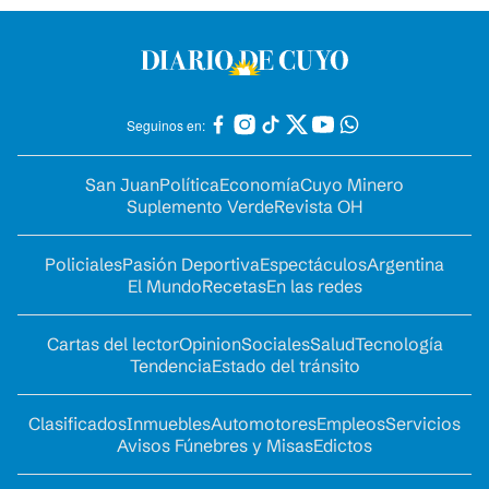
Seguinos en:
San Juan
Política
Economía
Cuyo Minero
Suplemento Verde
Revista OH
Policiales
Pasión Deportiva
Espectáculos
Argentina
El Mundo
Recetas
En las redes
Cartas del lector
Opinion
Sociales
Salud
Tecnología
Tendencia
Estado del tránsito
Clasificados
Inmuebles
Automotores
Empleos
Servicios
Avisos Fúnebres y Misas
Edictos