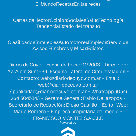
El Mundo
Recetas
En las redes
Cartas del lector
Opinion
Sociales
Salud
Tecnología
Tendencia
Estado del tránsito
Clasificados
Inmuebles
Automotores
Empleos
Servicios
Avisos Fúnebres y Misas
Edictos
Diario de Cuyo - Fecha de Inicio: 11/2003 - Dirección:
Av. Alem Sur 1639. Esquina Lateral de Circunvalación -
Contacto:
web@diariodecuyo.com.ar
- Email:
web@diariodecuyo.com.ar
/
publicidad@diariodecuyo.com.ar
-
Whatsapp: (054)
264 5045343 - Gerente General: Pablo Dellazoppa -
Secretario de Redacción: Diego Castillo - Editor Web:
Mario Romero - Empresa propietaria del medio -
FRANCISCO MONTES S.A.C.I.F.