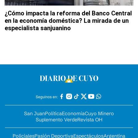
¿Cómo impacta la reforma del Banco Central
en la economía doméstica? La mirada de un
especialista sanjuanino
Seguinos en:
San Juan
Política
Economía
Cuyo Minero
Suplemento Verde
Revista OH
Policiales
Pasión Deportiva
Espectáculos
Argentina