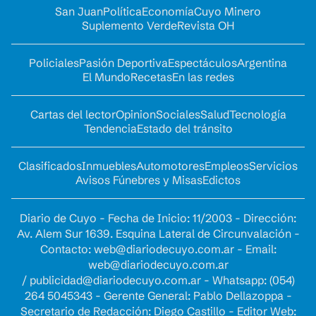
San Juan
Política
Economía
Cuyo Minero
Suplemento Verde
Revista OH
Policiales
Pasión Deportiva
Espectáculos
Argentina
El Mundo
Recetas
En las redes
Cartas del lector
Opinion
Sociales
Salud
Tecnología
Tendencia
Estado del tránsito
Clasificados
Inmuebles
Automotores
Empleos
Servicios
Avisos Fúnebres y Misas
Edictos
Diario de Cuyo - Fecha de Inicio: 11/2003 - Dirección:
Av. Alem Sur 1639. Esquina Lateral de Circunvalación -
Contacto:
web@diariodecuyo.com.ar
- Email:
web@diariodecuyo.com.ar
/
publicidad@diariodecuyo.com.ar
-
Whatsapp: (054)
264 5045343 - Gerente General: Pablo Dellazoppa -
Secretario de Redacción: Diego Castillo - Editor Web: