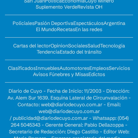
San Juan
Política
Economía
Cuyo Minero
Suplemento Verde
Revista OH
Policiales
Pasión Deportiva
Espectáculos
Argentina
El Mundo
Recetas
En las redes
Cartas del lector
Opinion
Sociales
Salud
Tecnología
Tendencia
Estado del tránsito
Clasificados
Inmuebles
Automotores
Empleos
Servicios
Avisos Fúnebres y Misas
Edictos
Diario de Cuyo - Fecha de Inicio: 11/2003 - Dirección:
Av. Alem Sur 1639. Esquina Lateral de Circunvalación -
Contacto:
web@diariodecuyo.com.ar
- Email:
web@diariodecuyo.com.ar
/
publicidad@diariodecuyo.com.ar
-
Whatsapp: (054)
264 5045343 - Gerente General: Pablo Dellazoppa -
Secretario de Redacción: Diego Castillo - Editor Web: