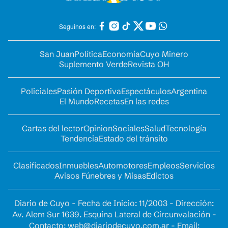
Seguinos en:
San Juan
Política
Economía
Cuyo Minero
Suplemento Verde
Revista OH
Policiales
Pasión Deportiva
Espectáculos
Argentina
El Mundo
Recetas
En las redes
Cartas del lector
Opinion
Sociales
Salud
Tecnología
Tendencia
Estado del tránsito
Clasificados
Inmuebles
Automotores
Empleos
Servicios
Avisos Fúnebres y Misas
Edictos
Diario de Cuyo - Fecha de Inicio: 11/2003 - Dirección:
Av. Alem Sur 1639. Esquina Lateral de Circunvalación -
Contacto:
web@diariodecuyo.com.ar
- Email: