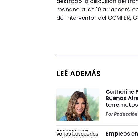
destrabó la discusión del trá
mañana a las 10 arrancará co
del interventor del COMFER, Ga
LEÉ ADEMÁS
Catherine 
Buenos Aire
terremoto
Por
Redacción 
Empleos en