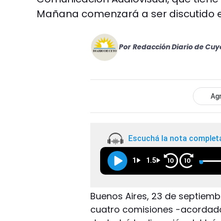
Mañana comenzará a ser discutido e
Por
Redacción Diario de Cuy
Agr
Escuchá la nota complet
1
1.5
10
10
Buenos Aires, 23 de septiembr
cuatro comisiones -acordad