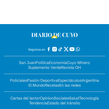
Seguinos en:
San Juan
Política
Economía
Cuyo Minero
Suplemento Verde
Revista OH
Policiales
Pasión Deportiva
Espectáculos
Argentina
El Mundo
Recetas
En las redes
Cartas del lector
Opinion
Sociales
Salud
Tecnología
Tendencia
Estado del tránsito