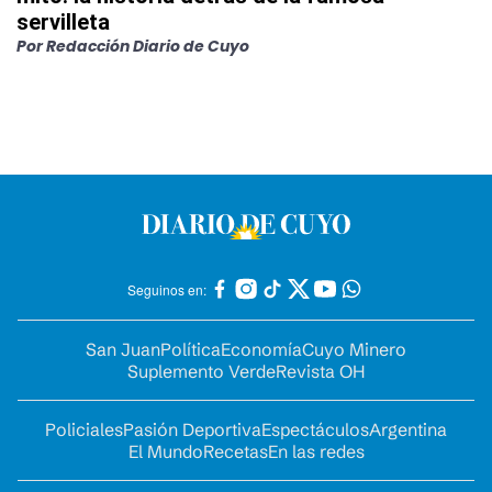
servilleta
Por
Redacción Diario de Cuyo
Seguinos en:
San Juan
Política
Economía
Cuyo Minero
Suplemento Verde
Revista OH
Policiales
Pasión Deportiva
Espectáculos
Argentina
El Mundo
Recetas
En las redes