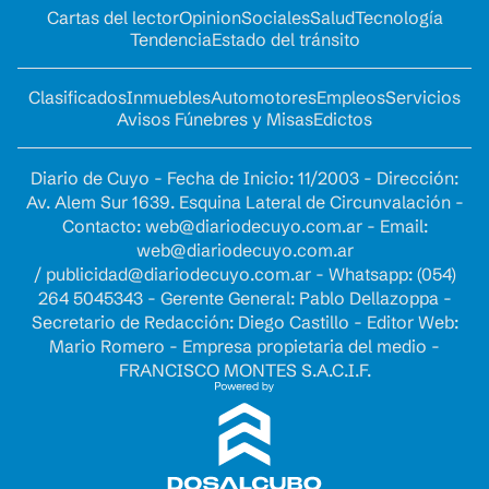
Cartas del lector
Opinion
Sociales
Salud
Tecnología
Tendencia
Estado del tránsito
Clasificados
Inmuebles
Automotores
Empleos
Servicios
Avisos Fúnebres y Misas
Edictos
Diario de Cuyo - Fecha de Inicio: 11/2003 - Dirección:
Av. Alem Sur 1639. Esquina Lateral de Circunvalación -
Contacto:
web@diariodecuyo.com.ar
- Email:
web@diariodecuyo.com.ar
/
publicidad@diariodecuyo.com.ar
-
Whatsapp: (054)
264 5045343 - Gerente General: Pablo Dellazoppa -
Secretario de Redacción: Diego Castillo - Editor Web:
Mario Romero - Empresa propietaria del medio -
FRANCISCO MONTES S.A.C.I.F.