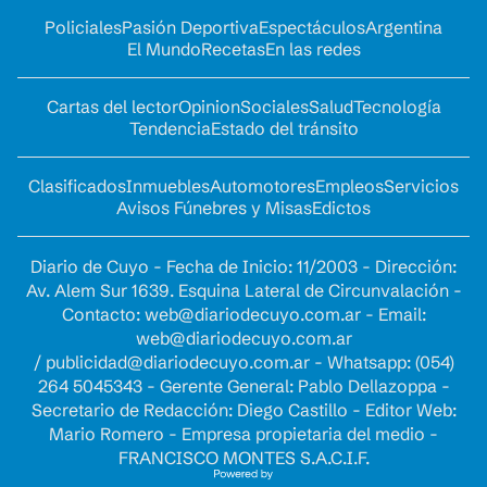
Policiales
Pasión Deportiva
Espectáculos
Argentina
El Mundo
Recetas
En las redes
Cartas del lector
Opinion
Sociales
Salud
Tecnología
Tendencia
Estado del tránsito
Clasificados
Inmuebles
Automotores
Empleos
Servicios
Avisos Fúnebres y Misas
Edictos
Diario de Cuyo - Fecha de Inicio: 11/2003 - Dirección:
Av. Alem Sur 1639. Esquina Lateral de Circunvalación -
Contacto:
web@diariodecuyo.com.ar
- Email:
web@diariodecuyo.com.ar
/
publicidad@diariodecuyo.com.ar
-
Whatsapp: (054)
264 5045343 - Gerente General: Pablo Dellazoppa -
Secretario de Redacción: Diego Castillo - Editor Web:
Mario Romero - Empresa propietaria del medio -
FRANCISCO MONTES S.A.C.I.F.