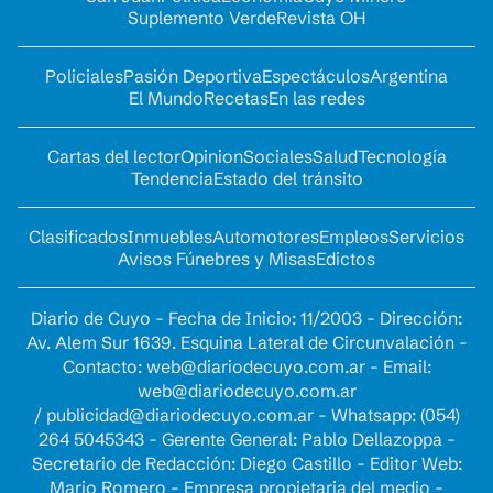
Suplemento Verde
Revista OH
Policiales
Pasión Deportiva
Espectáculos
Argentina
El Mundo
Recetas
En las redes
Cartas del lector
Opinion
Sociales
Salud
Tecnología
Tendencia
Estado del tránsito
Clasificados
Inmuebles
Automotores
Empleos
Servicios
Avisos Fúnebres y Misas
Edictos
Diario de Cuyo - Fecha de Inicio: 11/2003 - Dirección:
Av. Alem Sur 1639. Esquina Lateral de Circunvalación -
Contacto:
web@diariodecuyo.com.ar
- Email:
web@diariodecuyo.com.ar
/
publicidad@diariodecuyo.com.ar
-
Whatsapp: (054)
264 5045343 - Gerente General: Pablo Dellazoppa -
Secretario de Redacción: Diego Castillo - Editor Web:
Mario Romero - Empresa propietaria del medio -