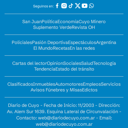
Seguinos en:
San Juan
Política
Economía
Cuyo Minero
Suplemento Verde
Revista OH
Policiales
Pasión Deportiva
Espectáculos
Argentina
El Mundo
Recetas
En las redes
Cartas del lector
Opinion
Sociales
Salud
Tecnología
Tendencia
Estado del tránsito
Clasificados
Inmuebles
Automotores
Empleos
Servicios
Avisos Fúnebres y Misas
Edictos
Diario de Cuyo - Fecha de Inicio: 11/2003 - Dirección:
Av. Alem Sur 1639. Esquina Lateral de Circunvalación -
Contacto:
web@diariodecuyo.com.ar
- Email:
web@diariodecuyo.com.ar