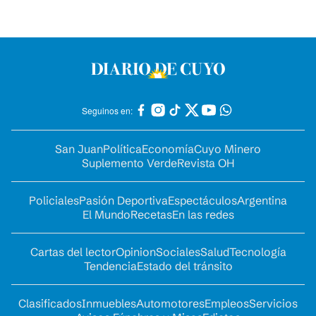
Seguinos en:
San Juan
Política
Economía
Cuyo Minero
Suplemento Verde
Revista OH
Policiales
Pasión Deportiva
Espectáculos
Argentina
El Mundo
Recetas
En las redes
Cartas del lector
Opinion
Sociales
Salud
Tecnología
Tendencia
Estado del tránsito
Clasificados
Inmuebles
Automotores
Empleos
Servicios