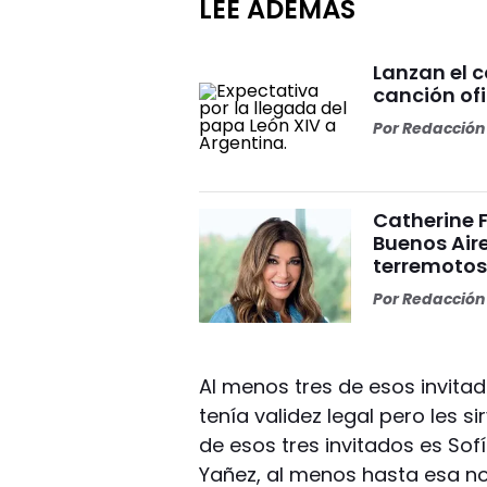
LEÉ ADEMÁS
Lanzan el 
canción ofi
Por
Redacción 
Catherine 
Buenos Aire
terremoto
Por
Redacción 
Al menos tres de esos invita
tenía validez legal pero les s
de esos tres invitados es So
Yañez, al menos hasta esa n