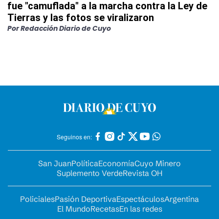
fue "camuflada" a la marcha contra la Ley de
Tierras y las fotos se viralizaron
Por
Redacción Diario de Cuyo
Seguinos en:
San Juan
Política
Economía
Cuyo Minero
Suplemento Verde
Revista OH
Policiales
Pasión Deportiva
Espectáculos
Argentina
El Mundo
Recetas
En las redes