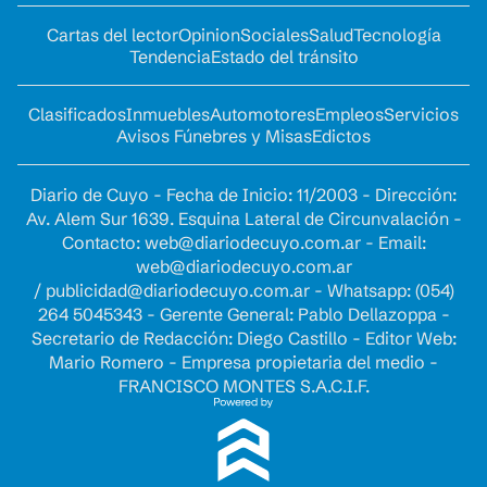
Cartas del lector
Opinion
Sociales
Salud
Tecnología
Tendencia
Estado del tránsito
Clasificados
Inmuebles
Automotores
Empleos
Servicios
Avisos Fúnebres y Misas
Edictos
Diario de Cuyo - Fecha de Inicio: 11/2003 - Dirección:
Av. Alem Sur 1639. Esquina Lateral de Circunvalación -
Contacto:
web@diariodecuyo.com.ar
- Email:
web@diariodecuyo.com.ar
/
publicidad@diariodecuyo.com.ar
-
Whatsapp: (054)
264 5045343 - Gerente General: Pablo Dellazoppa -
Secretario de Redacción: Diego Castillo - Editor Web:
Mario Romero - Empresa propietaria del medio -
FRANCISCO MONTES S.A.C.I.F.