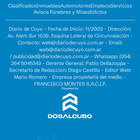
Clasificados
Inmuebles
Automotores
Empleos
Servicios
Avisos Fúnebres y Misas
Edictos
Diario de Cuyo - Fecha de Inicio: 11/2003 - Dirección:
Av. Alem Sur 1639. Esquina Lateral de Circunvalación -
Contacto:
web@diariodecuyo.com.ar
- Email:
web@diariodecuyo.com.ar
/
publicidad@diariodecuyo.com.ar
-
Whatsapp: (054)
264 5045343 - Gerente General: Pablo Dellazoppa -
Secretario de Redacción: Diego Castillo - Editor Web:
Mario Romero - Empresa propietaria del medio -
FRANCISCO MONTES S.A.C.I.F.