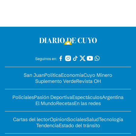
Seguinos en:
San Juan
Política
Economía
Cuyo Minero
Suplemento Verde
Revista OH
Policiales
Pasión Deportiva
Espectáculos
Argentina
El Mundo
Recetas
En las redes
Cartas del lector
Opinion
Sociales
Salud
Tecnología
Tendencia
Estado del tránsito