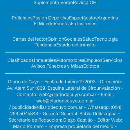
Suplemento Verde
Revista OH
Policiales
Pasión Deportiva
Espectáculos
Argentina
El Mundo
Recetas
En las redes
Cartas del lector
Opinion
Sociales
Salud
Tecnología
Tendencia
Estado del tránsito
Clasificados
Inmuebles
Automotores
Empleos
Servicios
Avisos Fúnebres y Misas
Edictos
Diario de Cuyo - Fecha de Inicio: 11/2003 - Dirección:
Av. Alem Sur 1639. Esquina Lateral de Circunvalación -
Contacto:
web@diariodecuyo.com.ar
- Email:
web@diariodecuyo.com.ar
/
publicidad@diariodecuyo.com.ar
-
Whatsapp: (054)
264 5045343 - Gerente General: Pablo Dellazoppa -
Secretario de Redacción: Diego Castillo - Editor Web:
Mario Romero - Empresa propietaria del medio -