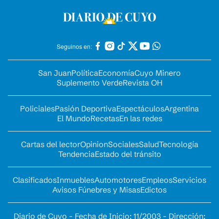
Seguinos en:
San Juan
Política
Economía
Cuyo Minero
Suplemento Verde
Revista OH
Policiales
Pasión Deportiva
Espectáculos
Argentina
El Mundo
Recetas
En las redes
Cartas del lector
Opinion
Sociales
Salud
Tecnología
Tendencia
Estado del tránsito
Clasificados
Inmuebles
Automotores
Empleos
Servicios
Avisos Fúnebres y Misas
Edictos
Diario de Cuyo - Fecha de Inicio: 11/2003 - Dirección: