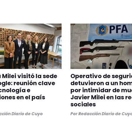
 Milei visitó la sede
Operativo de seguri
gle: reunión clave
detuvieron a un ho
cnología e
por intimidar de mu
iones en el país
Javier Milei en las r
sociales
ción Diario de Cuyo
Por
Redacción Diario de Cuy