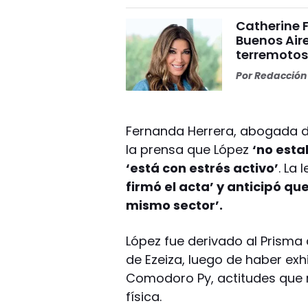
Catherine 
Buenos Aire
terremoto
Por
Redacción 
Fernanda Herrera, abogada de
la prensa que López
‘no esta
‘está con estrés activo’
. La
firmó el acta’ y anticipó qu
mismo sector’.
López fue derivado al Prism
de Ezeiza, luego de haber exh
Comodoro Py, actitudes que 
física.