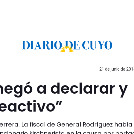
21 de junio de 201
negó a declarar y
reactivo”
rrera. La fiscal de General Rodríguez había
ncionario kirchnerista en la causa por porta