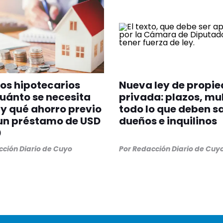
os hipotecarios
Nueva ley de propi
uánto se necesita
privada: plazos, mu
y qué ahorro previo
todo lo que deben s
un préstamo de USD
dueños e inquilinos
0
ción Diario de Cuyo
Por
Redacción Diario de Cuy