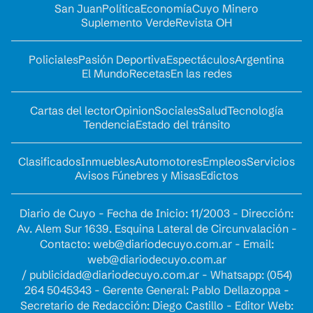
San Juan
Política
Economía
Cuyo Minero
Suplemento Verde
Revista OH
Policiales
Pasión Deportiva
Espectáculos
Argentina
El Mundo
Recetas
En las redes
Cartas del lector
Opinion
Sociales
Salud
Tecnología
Tendencia
Estado del tránsito
Clasificados
Inmuebles
Automotores
Empleos
Servicios
Avisos Fúnebres y Misas
Edictos
Diario de Cuyo - Fecha de Inicio: 11/2003 - Dirección:
Av. Alem Sur 1639. Esquina Lateral de Circunvalación -
Contacto:
web@diariodecuyo.com.ar
- Email:
web@diariodecuyo.com.ar
/
publicidad@diariodecuyo.com.ar
-
Whatsapp: (054)
264 5045343 - Gerente General: Pablo Dellazoppa -
Secretario de Redacción: Diego Castillo - Editor Web: