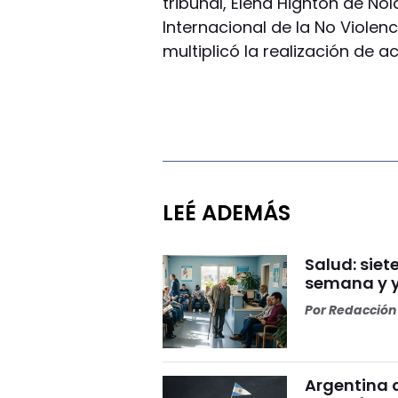
tribunal, Elena Highton de No
Internacional de la No Violenc
multiplicó la realización de a
LEÉ ADEMÁS
Salud: sie
semana y y
Por
Redacción 
Argentina c