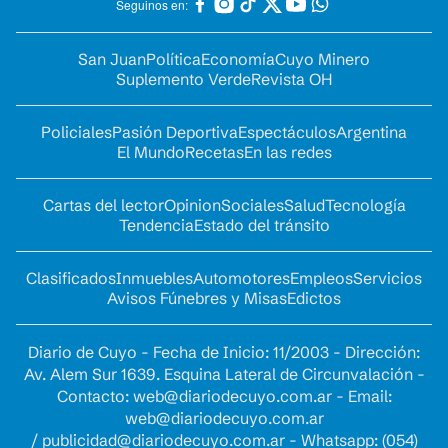
Seguinos en:
San Juan
Política
Economía
Cuyo Minero
Suplemento Verde
Revista OH
Policiales
Pasión Deportiva
Espectáculos
Argentina
El Mundo
Recetas
En las redes
Cartas del lector
Opinion
Sociales
Salud
Tecnología
Tendencia
Estado del tránsito
Clasificados
Inmuebles
Automotores
Empleos
Servicios
Avisos Fúnebres y Misas
Edictos
Diario de Cuyo - Fecha de Inicio: 11/2003 - Dirección:
Av. Alem Sur 1639. Esquina Lateral de Circunvalación -
Contacto:
web@diariodecuyo.com.ar
- Email:
web@diariodecuyo.com.ar
/
publicidad@diariodecuyo.com.ar
-
Whatsapp: (054)