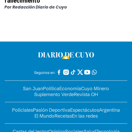
fallecimiento
Por
Redacción Diario de Cuyo
Seguinos en:
San Juan
Política
Economía
Cuyo Minero
Suplemento Verde
Revista OH
Policiales
Pasión Deportiva
Espectáculos
Argentina
El Mundo
Recetas
En las redes
Cartas del lector
Opinion
Sociales
Salud
Tecnología