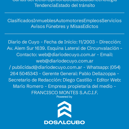
Tendencia
Estado del tránsito
Clasificados
Inmuebles
Automotores
Empleos
Servicios
Avisos Fúnebres y Misas
Edictos
Diario de Cuyo - Fecha de Inicio: 11/2003 - Dirección:
Av. Alem Sur 1639. Esquina Lateral de Circunvalación -
Contacto:
web@diariodecuyo.com.ar
- Email:
web@diariodecuyo.com.ar
/
publicidad@diariodecuyo.com.ar
-
Whatsapp: (054)
264 5045343 - Gerente General: Pablo Dellazoppa -
Secretario de Redacción: Diego Castillo - Editor Web:
Mario Romero - Empresa propietaria del medio -
FRANCISCO MONTES S.A.C.I.F.