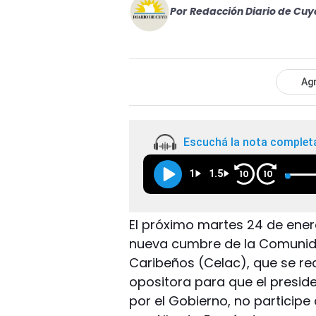
Por
Redacción Diario de Cuy
Agr
Escuchá la nota complet
1
1.5
10
10
El próximo martes 24 de ener
nueva cumbre de la Comunid
Caribeños (Celac), que se re
opositora para que el presid
por el Gobierno, no particip