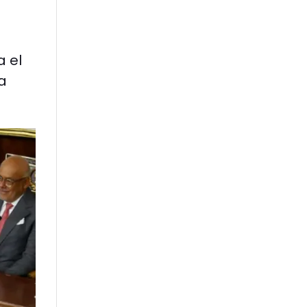
 el
ea