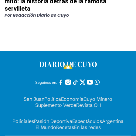
mito: la historia detrás de la famosa
servilleta
Por
Redacción Diario de Cuyo
Seguinos en:
San Juan
Política
Economía
Cuyo Minero
Suplemento Verde
Revista OH
Policiales
Pasión Deportiva
Espectáculos
Argentina
El Mundo
Recetas
En las redes