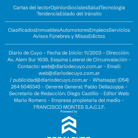
Cartas del lector
Opinion
Sociales
Salud
Tecnología
Tendencia
Estado del tránsito
Clasificados
Inmuebles
Automotores
Empleos
Servicios
Avisos Fúnebres y Misas
Edictos
Diario de Cuyo - Fecha de Inicio: 11/2003 - Dirección:
Av. Alem Sur 1639. Esquina Lateral de Circunvalación -
Contacto:
web@diariodecuyo.com.ar
- Email:
web@diariodecuyo.com.ar
/
publicidad@diariodecuyo.com.ar
-
Whatsapp: (054)
264 5045343 - Gerente General: Pablo Dellazoppa -
Secretario de Redacción: Diego Castillo - Editor Web:
Mario Romero - Empresa propietaria del medio -
FRANCISCO MONTES S.A.C.I.F.