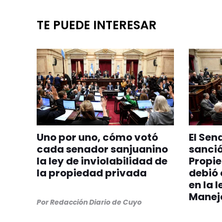
TE PUEDE INTERESAR
Uno por uno, cómo votó
El Sen
cada senador sanjuanino
sanció
la ley de inviolabilidad de
Propie
la propiedad privada
debió 
en la l
Manejo
Por
Redacción Diario de Cuyo