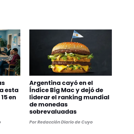
as
Argentina cayó en el
a esta
Índice Big Mac y dejó de
15 en
liderar el ranking mundial
de monedas
sobrevaluadas
o
Por
Redacción Diario de Cuyo