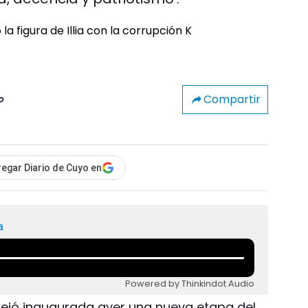
Compartir
o
egar Diario de Cuyo en
a
Powered by Thinkindot Audio
 dejó inaugurada ayer una nueva etapa del