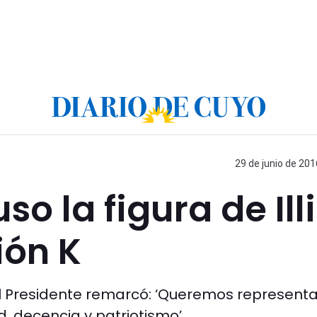
29 de junio de 201
o la figura de Ill
ión K
el Presidente remarcó: ‘Queremos representa
, decencia y patriotismo’.