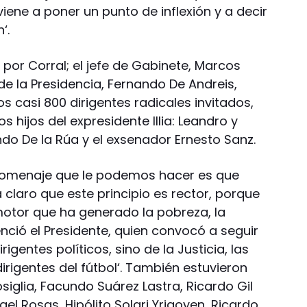
iene a poner un punto de inflexión y a decir
‘.
or Corral; el jefe de Gabinete, Marcos
 de la Presidencia, Fernando De Andreis,
s casi 800 dirigentes radicales invitados,
s hijos del expresidente Illia: Leandro y
do De la Rúa y el exsenador Ernesto Sanz.
 homenaje que le podemos hacer es que
 claro que este principio es rector, porque
motor que ha generado la pobreza, la
tenció el Presidente, quien convocó a seguir
igentes políticos, sino de la Justicia, las
irigentes del fútbol‘. También estuvieron
Nosiglia, Facundo Suárez Lastra, Ricardo Gil
el Rosas, Hipólito Solari Yrigoyen, Ricardo