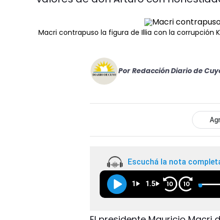
Macri contrapuso la figura de Illia con la corrupción K
Por
Redacción Diario de Cuy
Agr
Escuchá la nota complet
1
1.5
10
10
El presidente Mauricio Macri