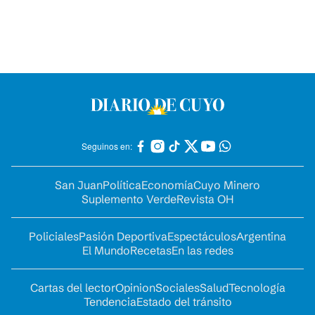
Seguinos en:
San Juan
Política
Economía
Cuyo Minero
Suplemento Verde
Revista OH
Policiales
Pasión Deportiva
Espectáculos
Argentina
El Mundo
Recetas
En las redes
Cartas del lector
Opinion
Sociales
Salud
Tecnología
Tendencia
Estado del tránsito