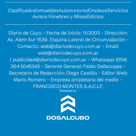
Clasificados
Inmuebles
Automotores
Empleos
Servicios
Avisos Fúnebres y Misas
Edictos
Diario de Cuyo - Fecha de Inicio: 11/2003 - Dirección:
Av. Alem Sur 1639. Esquina Lateral de Circunvalación -
Contacto:
web@diariodecuyo.com.ar
- Email:
web@diariodecuyo.com.ar
/
publicidad@diariodecuyo.com.ar
-
Whatsapp: (054)
264 5045343 - Gerente General: Pablo Dellazoppa -
Secretario de Redacción: Diego Castillo - Editor Web:
Mario Romero - Empresa propietaria del medio -
FRANCISCO MONTES S.A.C.I.F.