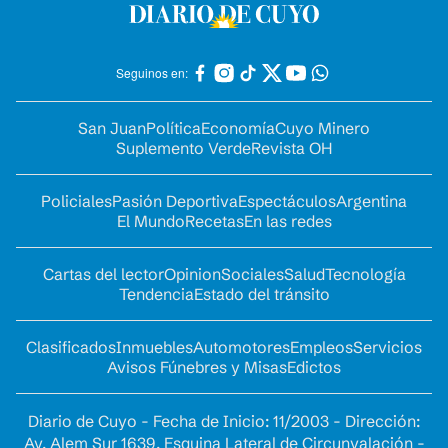
Seguinos en:
San Juan
Política
Economía
Cuyo Minero
Suplemento Verde
Revista OH
Policiales
Pasión Deportiva
Espectáculos
Argentina
El Mundo
Recetas
En las redes
Cartas del lector
Opinion
Sociales
Salud
Tecnología
Tendencia
Estado del tránsito
Clasificados
Inmuebles
Automotores
Empleos
Servicios
Avisos Fúnebres y Misas
Edictos
Diario de Cuyo - Fecha de Inicio: 11/2003 - Dirección:
Av. Alem Sur 1639. Esquina Lateral de Circunvalación -