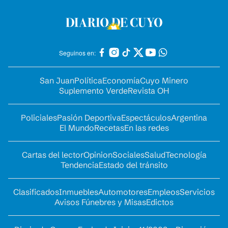
Seguinos en:
San Juan
Política
Economía
Cuyo Minero
Suplemento Verde
Revista OH
Policiales
Pasión Deportiva
Espectáculos
Argentina
El Mundo
Recetas
En las redes
Cartas del lector
Opinion
Sociales
Salud
Tecnología
Tendencia
Estado del tránsito
Clasificados
Inmuebles
Automotores
Empleos
Servicios
Avisos Fúnebres y Misas
Edictos