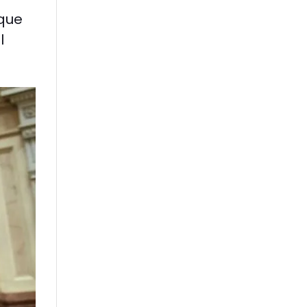
 que
l