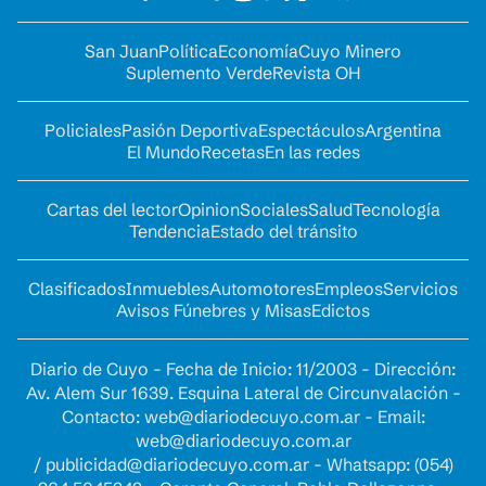
San Juan
Política
Economía
Cuyo Minero
Suplemento Verde
Revista OH
Policiales
Pasión Deportiva
Espectáculos
Argentina
El Mundo
Recetas
En las redes
Cartas del lector
Opinion
Sociales
Salud
Tecnología
Tendencia
Estado del tránsito
Clasificados
Inmuebles
Automotores
Empleos
Servicios
Avisos Fúnebres y Misas
Edictos
Diario de Cuyo - Fecha de Inicio: 11/2003 - Dirección:
Av. Alem Sur 1639. Esquina Lateral de Circunvalación -
Contacto:
web@diariodecuyo.com.ar
- Email:
web@diariodecuyo.com.ar
/
publicidad@diariodecuyo.com.ar
-
Whatsapp: (054)