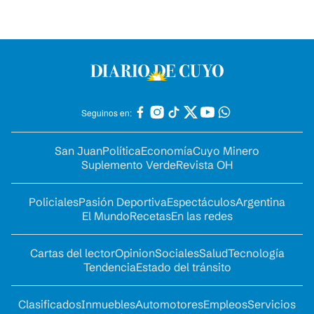
Seguinos en:
San Juan
Política
Economía
Cuyo Minero
Suplemento Verde
Revista OH
Policiales
Pasión Deportiva
Espectáculos
Argentina
El Mundo
Recetas
En las redes
Cartas del lector
Opinion
Sociales
Salud
Tecnología
Tendencia
Estado del tránsito
Clasificados
Inmuebles
Automotores
Empleos
Servicios